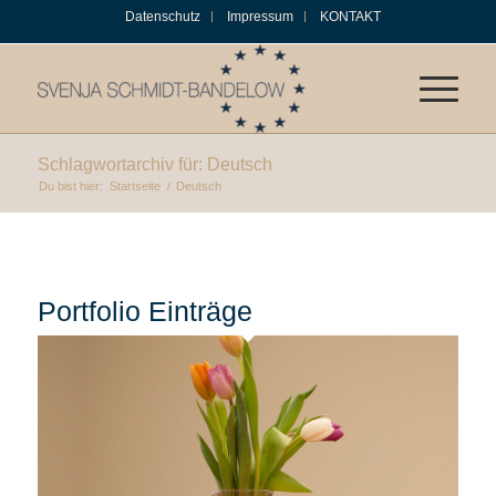
Datenschutz
Impressum
KONTAKT
Schlagwortarchiv für: Deutsch
Du bist hier:
Startseite
/
Deutsch
Portfolio Einträge