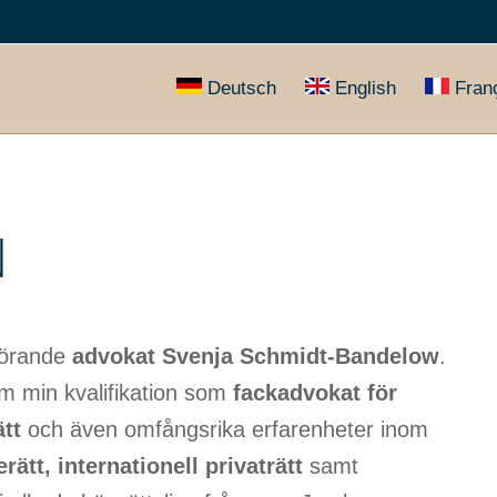
Deutsch
English
Fran
N
lhörande
advokat Svenja Schmidt-Bandelow
.
m min kvalifikation som
fackadvokat för
tt
och även omfångsrika erfarenheter inom
erätt, internationell privaträtt
samt