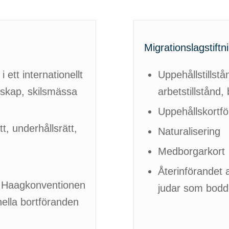
Migrationslagstiftn
 ett internationellt
Uppehållstillstå
skap, skilsmässa
arbetstillstånd, 
Uppehållskort
, underhållsrätt,
Naturalisering
.
Medborgarkort
Återinförandet
ll Haagkonventionen
judar som bodde
nella bortföranden