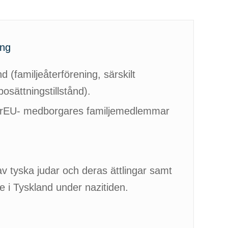
ing
nd (familjeåterförening, särskilt
bosättningstillstånd).
förEU- medborgares familjemedlemmar
 av tyska judar och deras ättlingar samt
 i Tyskland under nazitiden.