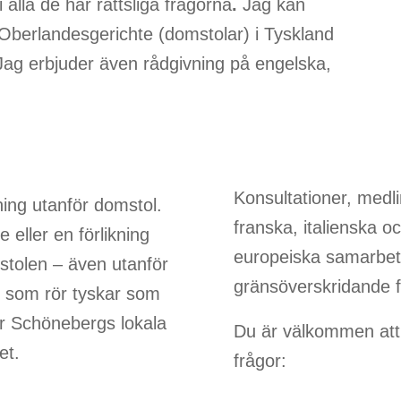
 alla de här rättsliga frågorna
.
Jag kan
 Oberlandesgerichte (domstolar) i Tyskland
Jag erbjuder även rådgivning på engelska,
Konsultationer, medl
̈sning utanför domstol.
franska, italienska oc
eller en förlikning
europeiska samarbetet
stolen – även utanför
gränsöverskridande fa
n som rör tyskar som
ör Schönebergs lokala
Du är välkommen att
et.
frågor: