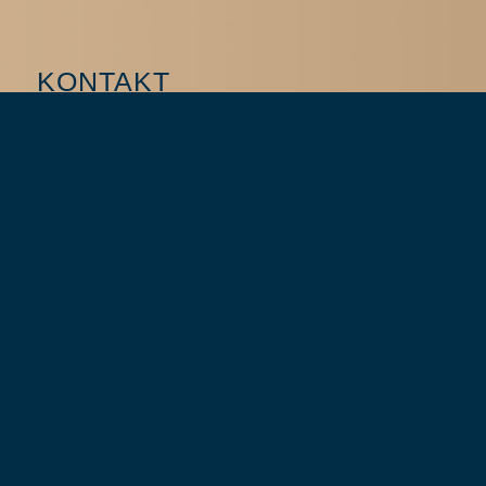
KONTAKT
Fon +49 30 229 082 080
Mobil +49 170 438 64 61
Mail ra@svenja-bandelow.de
TERMINE
Terminvereinbarungen gerne telefonisch während unserer
Bürozeiten (Mo – Fr, 10 – 19 Uhr) Beratungen persönlich,
telefonisch, über FaceTime oder Jitsi Meet