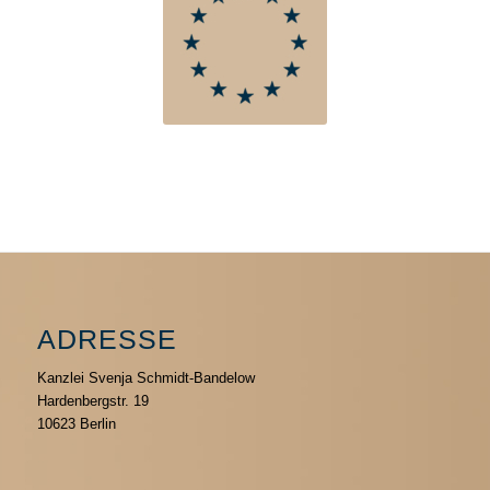
ADRESSE
Kanzlei Svenja Schmidt-Bandelow
Hardenbergstr. 19
10623 Berlin